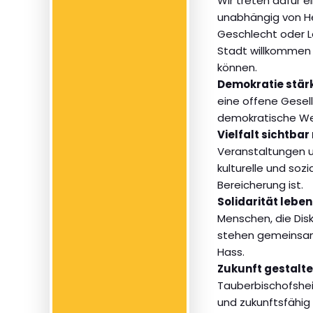
Wir treten dafür 
unabhängig von Her
Geschlecht oder L
Stadt willkommen s
können.
Demokratie stär
eine offene Gesell
demokratische Wer
Vielfalt sichtba
Veranstaltungen u
kulturelle und sozia
Bereicherung ist.
Solidarität leben
Menschen, die Disk
stehen gemeinsa
Hass.
Zukunft gestalte
Tauberbischofshei
und zukunftsfähig b